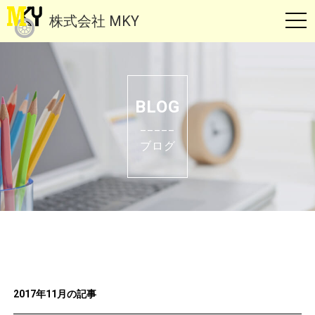
株式会社 MKY
t
o
g
g
l
BLOG
e
_____
n
ブログ
a
v
i
g
a
t
i
2017年11月の記事
o