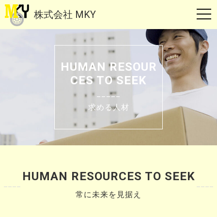
株式会社 MKY
t
o
g
g
HUMAN RESOUR
l
CES TO SEEK
e
_____
n
求める人材
a
v
i
g
a
HUMAN RESOURCES TO SEEK
t
i
常に未来を見据え
o